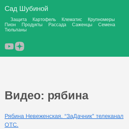
Сад Шубиной
Защита
Картофель
Клематис
Крупномеры
Пион
Продукты
Рассада
Саженцы
Семена
Тюльпаны
Видео: рябина
Рябина Невеженская. “ЗаДачник” телеканал
ОТС.