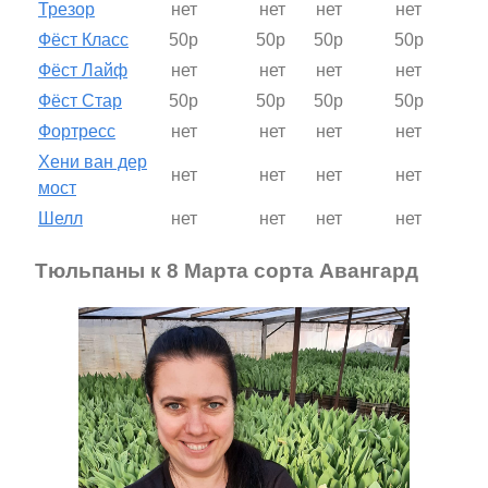
Трезор
нет
нет
нет
нет
Фёст Класс
50р
50р
50р
50р
Фёст Лайф
нет
нет
нет
нет
Фёст Стар
50р
50р
50р
50р
Фортресс
нет
нет
нет
нет
Хени ван дер
нет
нет
нет
нет
мост
Шелл
нет
нет
нет
нет
Тюльпаны к 8 Марта сорта Авангард