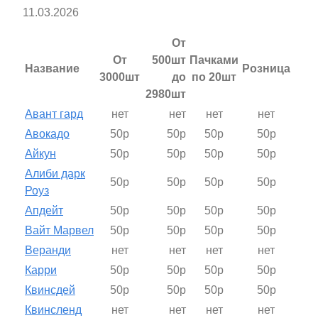
11.03.2026
От
От
500шт
Пачками
Название
Розница
3000шт
до
по 20шт
2980шт
Авант гард
нет
нет
нет
нет
Авокадо
50р
50р
50р
50р
Айкун
50р
50р
50р
50р
Алиби дарк
50р
50р
50р
50р
Роуз
Апдейт
50р
50р
50р
50р
Вайт Марвел
50р
50р
50р
50р
Веранди
нет
нет
нет
нет
Карри
50р
50р
50р
50р
Квинсдей
50р
50р
50р
50р
Квинсленд
нет
нет
нет
нет