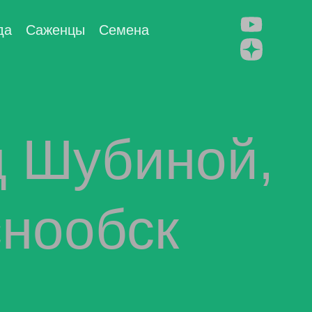
да
Саженцы
Семена
д Шубиной,
снообск