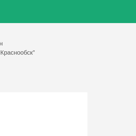
н
 Краснообск”