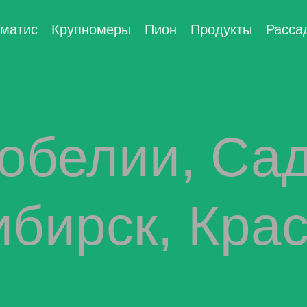
матис
Крупномеры
Пион
Продукты
Расса
обелии, Са
бирск, Кра