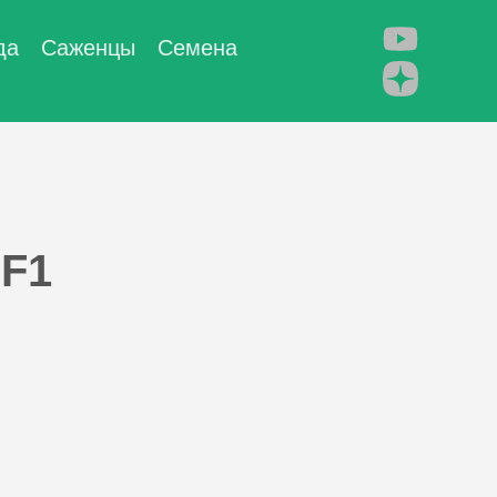
да
Саженцы
Семена
 F1