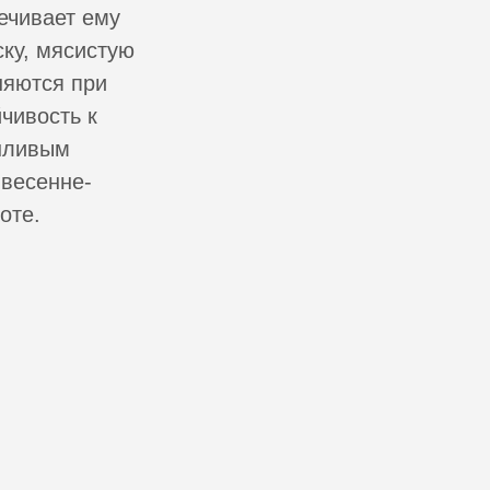
ечивает ему
ку, мясистую
няются при
чивость к
ушливым
 весенне-
оте.