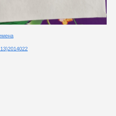
емена
913)2014022