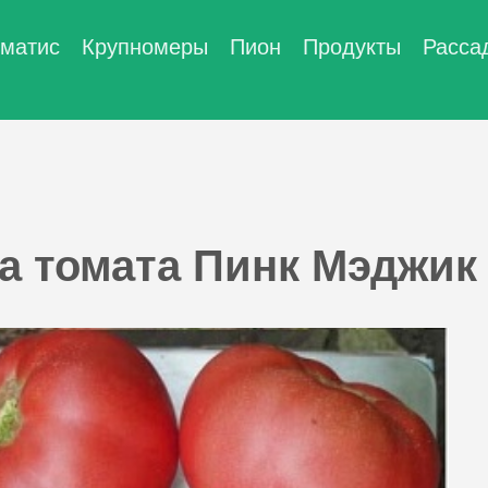
матис
Крупномеры
Пион
Продукты
Расса
а томата Пинк Мэджик