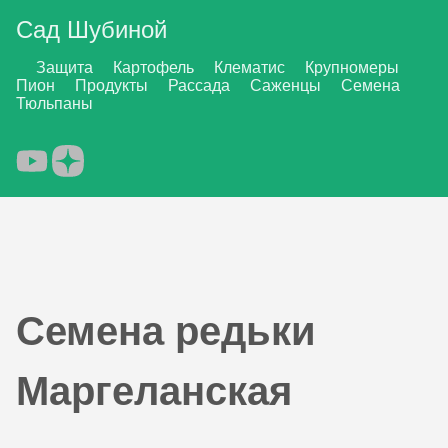
Сад Шубиной
Защита
Картофель
Клематис
Крупномеры
Пион
Продукты
Рассада
Саженцы
Семена
Тюльпаны
Семена редьки
Маргеланская