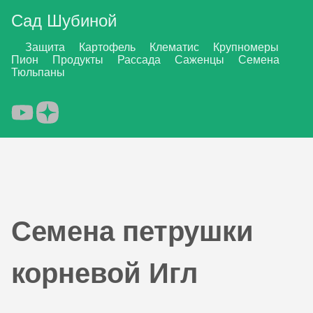
Сад Шубиной
Защита
Картофель
Клематис
Крупномеры
Пион
Продукты
Рассада
Саженцы
Семена
Тюльпаны
Семена петрушки
корневой Игл