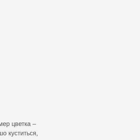
мер цветка –
шо куститься,