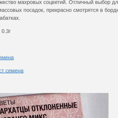
жество махровых соцветий. Отличный выбор д
массовых посадок, прекрасно смотрятся в борд
абатках.
 0.3г
емена
ст семена