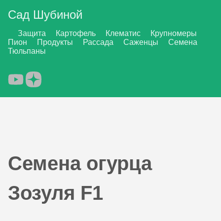
Сад Шубиной
Защита
Картофель
Клематис
Крупномеры
Пион
Продукты
Рассада
Саженцы
Семена
Тюльпаны
Семена огурца
Зозуля F1