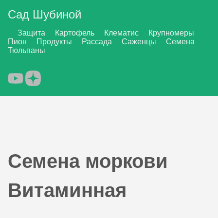
Сад Шубиной
Защита
Картофель
Клематис
Крупномеры
Пион
Продукты
Рассада
Саженцы
Семена
Тюльпаны
Семена моркови
Витаминная