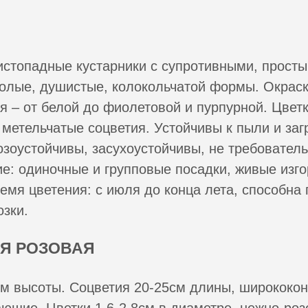
истопадные кустарники с супротивными, прост
олые, душистые, колокольчатой формы. Окраск
я – от белой до фиолетовой и пурпурной. Цвет
метельчатые соцветия. Устойчивы к пыли и за
озоустойчивы, засухоустойчивы, не требователь
е: одиночные и групповые посадки, живые изго
емя цветения: с июля до конца лета, способна
озки.
Я РОЗОВАЯ
2 м высоты. Соцветия 20-25см длины, ширококон
ающие. Цветки 1,6-2,8см в диаметре, нежно-роз