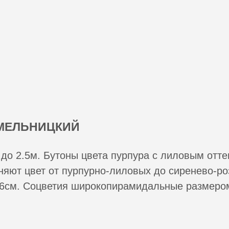
МЕЛЬНИЦКИЙ
 до 2.5м. Бутоны цвета пурпура с лиловым отт
яют цвет от пурпурно-лиловых до сиренево-ро
6см. Соцветия широкопирамидальные размером