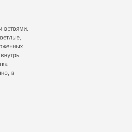
и ветвями.
светлые,
ложенных
внутрь.
гка
но, в