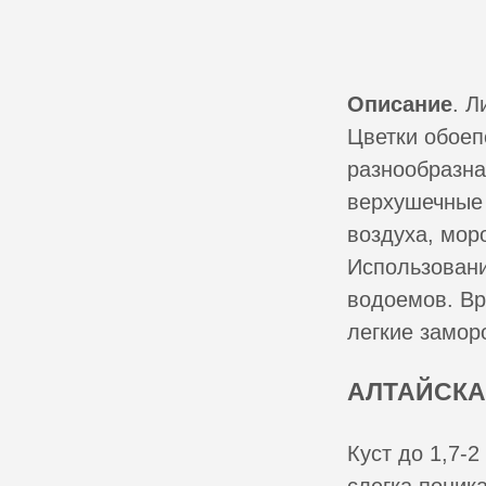
Описание
. Л
Цветки обоеп
разнообразна
верхушечные 
воздуха, мор
Использовани
водоемов. Вр
легкие замор
АЛТАЙСКА
Куст до 1,7-
слегка поник