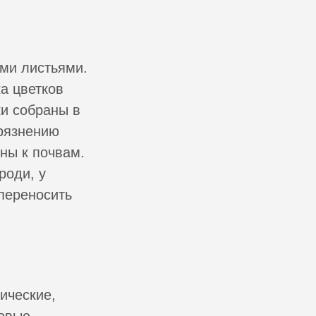
ыми листьями.
а цветков
ки собраны в
грязнению
ны к почвам.
роди, у
 переносить
ические,
овые,