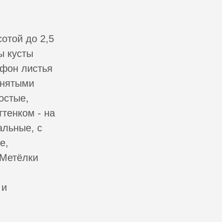
отой до 2,5
ы кусты
ффон листья
днятыми
остые,
тенком - на
альные, с
е,
 Метёлки
 и