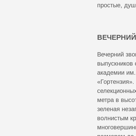
простые, душ
ВЕЧЕРНИЙ
Вечерний зво
выпускников 
академии им.
«Гортензия».
селекционных
метра в высо
зеленая неза
волнистым кр
многовершинн