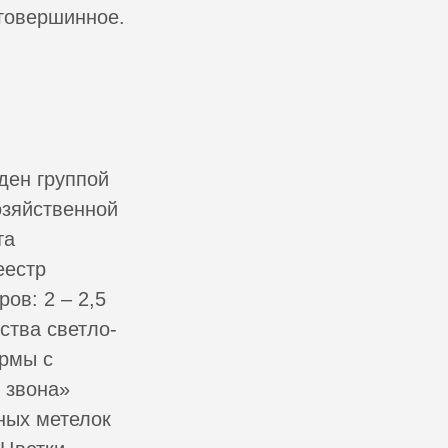
оговершинное.
ден группой
озяйственной
та
еестр
ов: 2 – 2,5
ства светло-
ормы с
 звона»
ных метелок