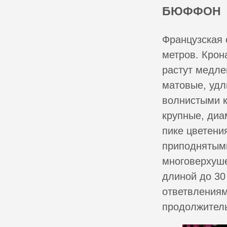
БЮФФОН
Французская 
метров. Крон
растут медле
матовые, уд
волнистыми к
крупные, диа
пике цветения
приподнятыми
многоверхуше
длиной до 30
ответвлениям
продолжитель