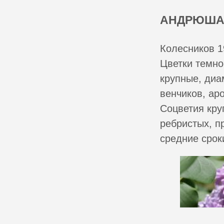
АНДРЮША
Колесников 1
Цветки темно
крупные, диа
венчиков, ар
Соцветия кру
ребристых, п
средние срок