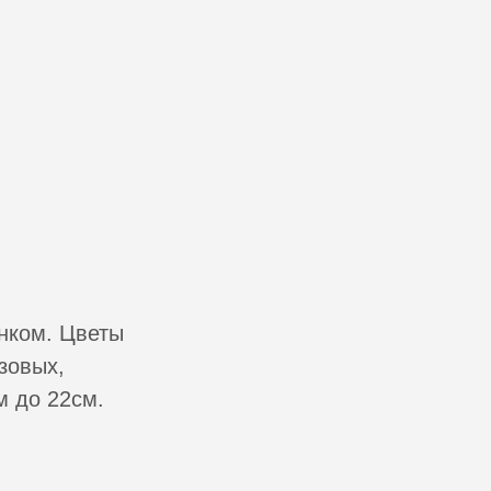
енком. Цветы
зовых,
 до 22см.