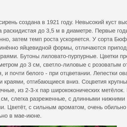
сирень создана в 1921 году. Невысокий куст выс
а раскидистая до 3,5 м в диаметре. Первые год
нно, затем темп роста ускоряется. У сорта Бю
линённо яйцевидной формы, отличаются припо
раями. Бутоны лиловато-пурпурные. Цветки пр
метром до 3 см, светло-лиловые с розоватым от
, и почти белого - при отцветании. Лепестки ов
 краями, отгибающиеся вниз. Соцветия крупны
чные, из 2-3-х пар ширококонических метёлок.
 см, слегка разреженные, с длинными нижними
и. Цветёт, с сильным ароматом, очень обильно
но в мае-июне.