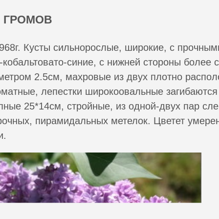
 ГРОМОВ
968г. Кусты сильнорослые, широкие, с прочным
-кобальтовато-синие, с нижней стороны более 
метром 2.5см, махровые из двух плотно распо
оматные, лепестки широкоовальные загибаются 
пные 25*14см, стройные, из одной-двух пар сле
рочных, пирамидальных метелок. Цветет умерен
и.