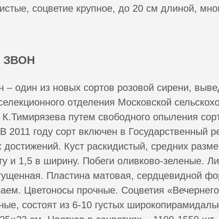
истые, соцветие крупное, до 20 см длиной, мн
 ЗВОН
н – один из новых сортов розовой сирени, выве
селекционного отделения Московской сельскох
 К.Тимирязева путем свободного опыления сор
 В 2011 году сорт включен в Государственный р
 достижений. Куст раскидистый, средних размер
ту и 1,5 в ширину. Побеги оливково-зеленые. Ли
гущенная. Пластина матовая, сердцевидной ф
аем. Цветоносы прочные. Соцветия «Вечернего
ые, состоят из 6-10 густых широкопирамидаль